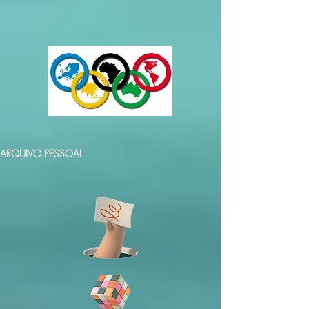
ARQUIVO PESSOAL