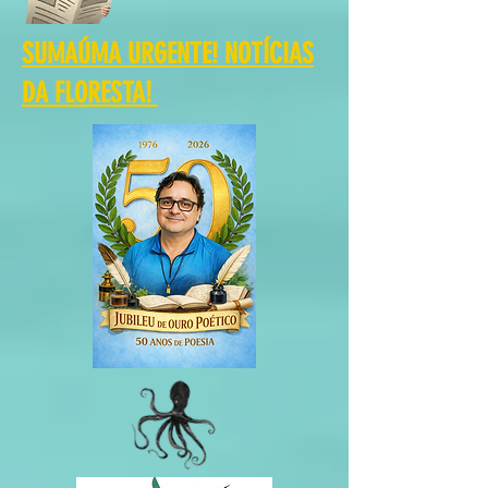
SUMAÚMA URGENTE! NOTÍCIAS
DA FLORESTA!