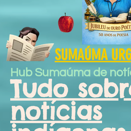
SUMAÚMA URGE
Hub Sumaúma de notí
Tudo sobr
notícias