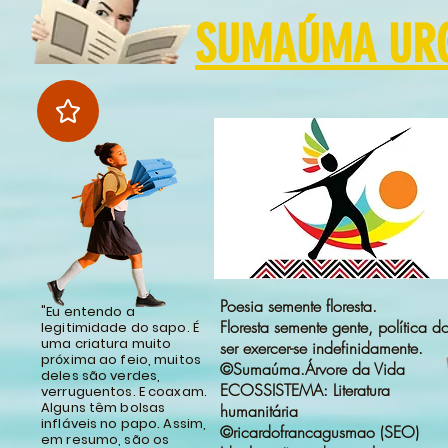
SUMAÚMA URGE
Poesia semente floresta.
"Eu entendo a
Floresta semente gente, política d
legitimidade do sapo. É
uma criatura muito
ser exercer-se indefinidamente.
próxima ao feio, muitos
©Sumaúma.Árvore da Vida
deles são verdes,
ECOSSISTEMA: Literatura
verruguentos. E coaxam.
Alguns têm bolsas
humanitária
infláveis no papo. Assim,
©ricardofrancagusmao (SEO)
em resumo, são os