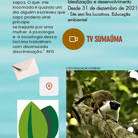
Idealização e desenvolvimento
sapos. O que
me
incomoda é quando um
Desde 31 de dezembro de 2021
dia alguém escreveu que
- Site sem fins lucrativos
.
Educação
sapo poderia virar
ambiental
príncipe
se beijado por uma
mulher. A psicologia
e
a sociologia dessa
TV SUMAÚMA
história trabalham
com dissimulada
discriminação." RFG
FOTO DIVULGAÇÃO INTERNET