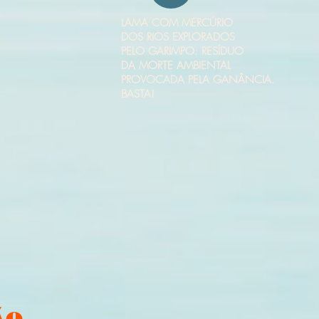
LAMA COM MERCÚRIO
DOS RIOS EXPLORADOS
PELO GARIMPO: RESÍDUO
DA MORTE AMBIENTAL
PROVOCADA PELA GANÂNCIA.
BASTA!
ÃO