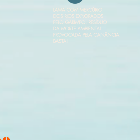
LAMA COM MERCÚRIO
DOS RIOS EXPLORADOS
PELO GARIMPO: RESÍDUO
DA MORTE AMBIENTAL
PROVOCADA PELA GANÂNCIA.
BASTA!
ÃO