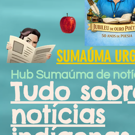
SUMAÚMA URGE
Hub Sumaúma de notí
Tudo sobr
notícias