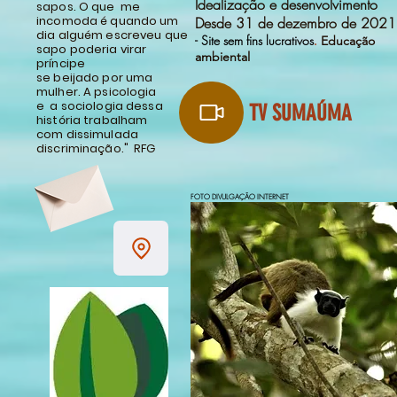
Idealização e desenvolvimento
sapos. O que
me
incomoda é quando um
Desde 31 de dezembro de 2021
dia alguém escreveu que
- Site sem fins lucrativos
.
Educação
sapo poderia virar
ambiental
príncipe
se beijado por uma
mulher. A psicologia
e
a sociologia dessa
TV SUMAÚMA
história trabalham
com dissimulada
discriminação." RFG
FOTO DIVULGAÇÃO INTERNET