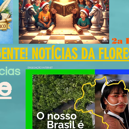
2a 
NTE! NOTÍCIAS DA FLORE
cias
DIVULGAÇÃO INTERNET
e