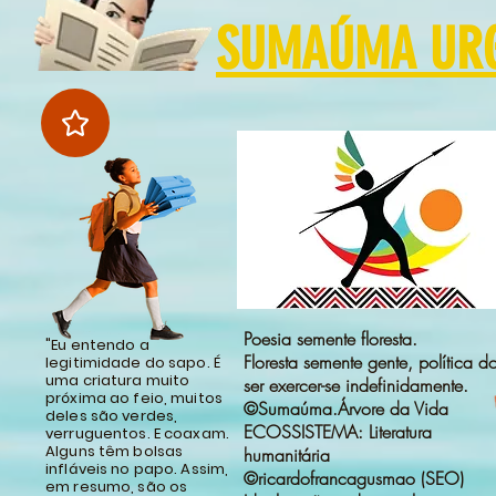
SUMAÚMA URGE
Poesia semente floresta.
"Eu entendo a
Floresta semente gente, política d
legitimidade do sapo. É
uma criatura muito
ser exercer-se indefinidamente.
próxima ao feio, muitos
©Sumaúma.Árvore da Vida
deles são verdes,
ECOSSISTEMA: Literatura
verruguentos. E coaxam.
Alguns têm bolsas
humanitária
infláveis no papo. Assim,
©ricardofrancagusmao (SEO)
em resumo, são os