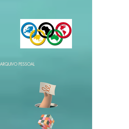
ARQUIVO PESSOAL