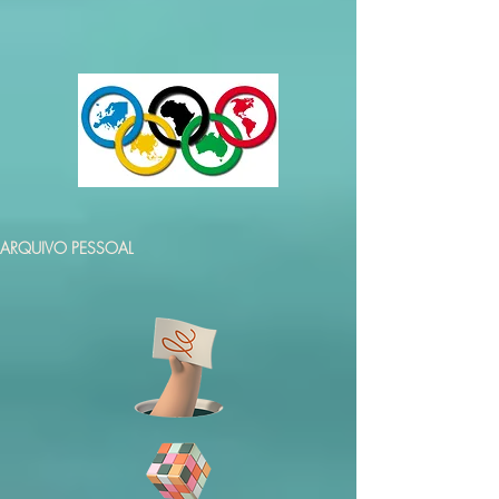
ARQUIVO PESSOAL