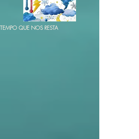
TEMPO QUE NOS RESTA