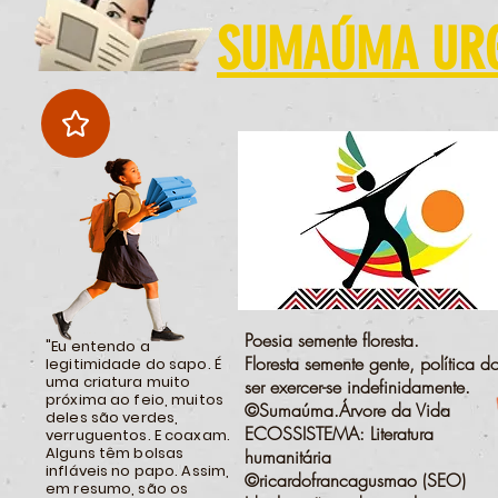
SUMAÚMA URGE
Poesia semente floresta.
"Eu entendo a
Floresta semente gente, política d
legitimidade do sapo. É
uma criatura muito
ser exercer-se indefinidamente.
próxima ao feio, muitos
©Sumaúma.Árvore da Vida
deles são verdes,
ECOSSISTEMA: Literatura
verruguentos. E coaxam.
Alguns têm bolsas
humanitária
infláveis no papo. Assim,
©ricardofrancagusmao (SEO)
em resumo, são os