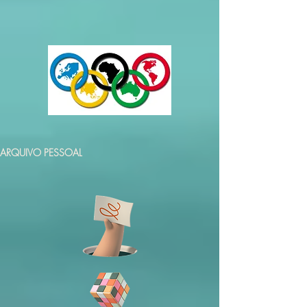
ARQUIVO PESSOAL