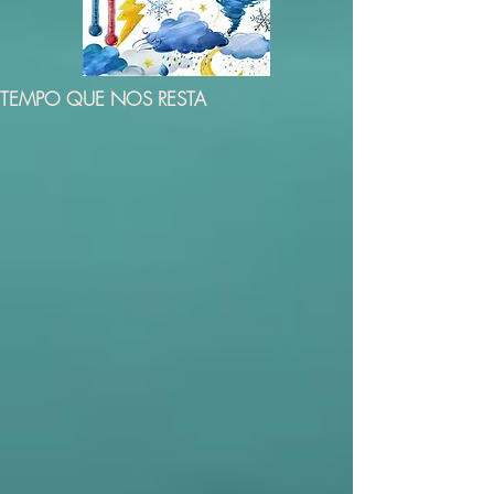
TEMPO QUE NOS RESTA