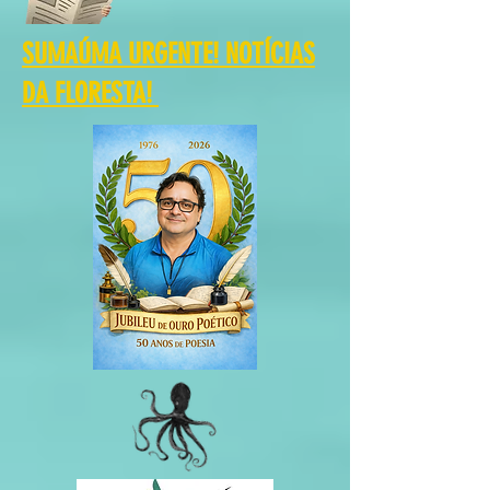
SUMAÚMA URGENTE! NOTÍCIAS
DA FLORESTA!