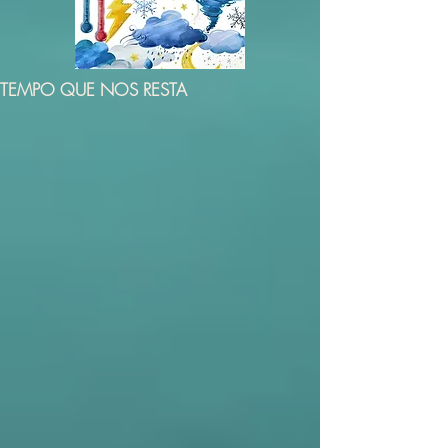
TEMPO QUE NOS RESTA